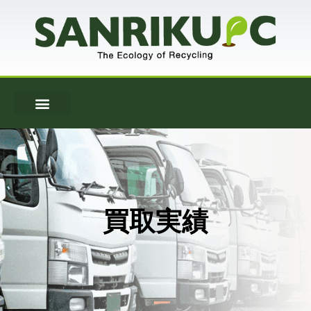
内
容
を
ス
キ
ッ
プ
買取実績