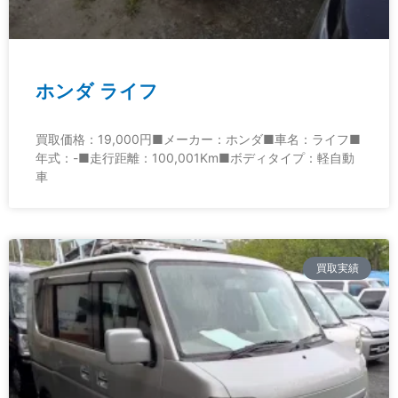
ホンダ ライフ
買取価格：19,000円■メーカー：ホンダ■車名：ライフ■
年式：-■走行距離：100,001Km■ボディタイプ：軽自動
車
買取実績