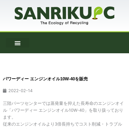
内
容
を
ス
キ
ッ
プ
パワーディー エンジンオイル10W-40を販売
2022-02-14
三陸パーツセンターでは蒸発量を抑えた長寿命のエンジンオイ
ル「パワーディー エンジンオイル10W-40」を取り扱っており
ます。
従来のエンジンオイルより3倍長持ちでコスト削減・トラブル